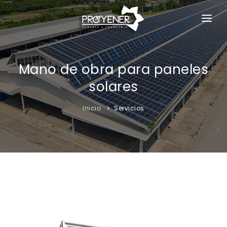
INICIO
SERVICIOS
Mano de obra para paneles
solares
PROYECTOS Y COLABORACIONES
Inicio
Servicios
NOSOTROS
CONTACTO